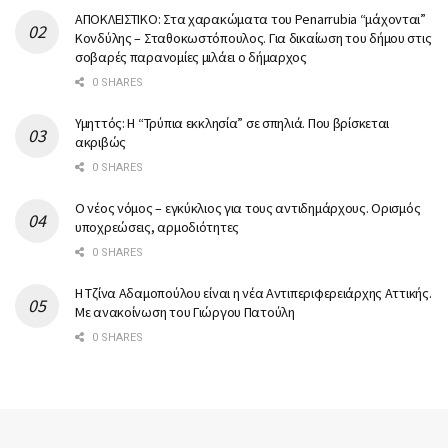
ΑΠΟΚΛΕΙΣΤΙΚΟ: Στα χαρακώματα του Penarrubia “μάχονται”
Κονδύλης – Σταθοκωστόπουλος. Για δικαίωση του δήμου στις
σοβαρές παρανομίες μιλάει ο δήμαρχος
0 SHARES
Υμηττός: Η “Τρύπια εκκλησία” σε σπηλιά. Που βρίσκεται
ακριβώς
0 SHARES
Ο νέος νόμος – εγκύκλιος για τους αντιδημάρχους. Ορισμός
υποχρεώσεις, αρμοδιότητες
0 SHARES
Η Τζίνα Αδαμοπούλου είναι η νέα Αντιπεριφερειάρχης Αττικής.
Με ανακοίνωση του Γιώργου Πατούλη
0 SHARES