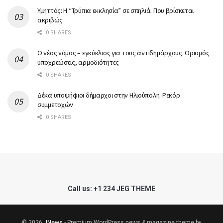
Υμηττός: Η “Τρύπια εκκλησία” σε σπηλιά. Που βρίσκεται
ακριβώς
0 SHARES
Ο νέος νόμος – εγκύκλιος για τους αντιδημάρχους. Ορισμός
υποχρεώσεις, αρμοδιότητες
0 SHARES
Δέκα υποψήφιοι δήμαρχοι στην Ηλιούπολη. Ρεκόρ
συμμετοχών
0 SHARES
Call us: +1 234 JEG THEME
© 2026
JNews
- Premium WordPress news & magazine theme by