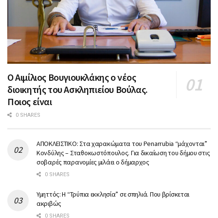
Ο Αιμίλιος Βουγιουκλάκης ο νέος
διοικητής του Ασκληπιείου Βούλας.
Ποιος είναι
0 SHARES
ΑΠΟΚΛΕΙΣΤΙΚΟ: Στα χαρακώματα του Penarrubia “μάχονται”
Κονδύλης – Σταθοκωστόπουλος. Για δικαίωση του δήμου στις
σοβαρές παρανομίες μιλάει ο δήμαρχος
0 SHARES
Υμηττός: Η “Τρύπια εκκλησία” σε σπηλιά. Που βρίσκεται
ακριβώς
0 SHARES