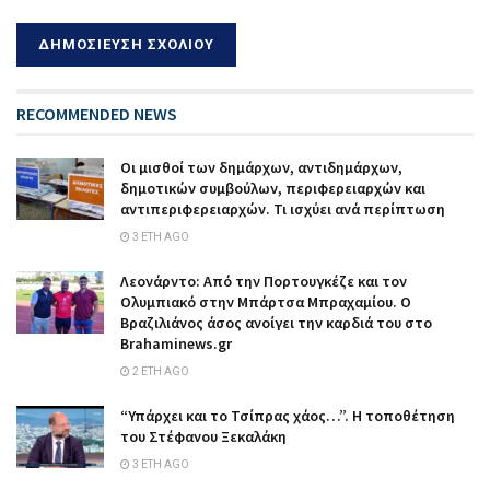
RECOMMENDED NEWS
Οι μισθοί των δημάρχων, αντιδημάρχων,
δημοτικών συμβούλων, περιφερειαρχών και
αντιπεριφερειαρχών. Τι ισχύει ανά περίπτωση
3 ΈΤΗ AGO
Λεονάρντο: Από την Πορτουγκέζε και τον
Ολυμπιακό στην Μπάρτσα Μπραχαμίου. Ο
Βραζιλιάνος άσος ανοίγει την καρδιά του στο
Brahaminews.gr
2 ΈΤΗ AGO
“Υπάρχει και το Τσίπρας χάος…”. Η τοποθέτηση
του Στέφανου Ξεκαλάκη
3 ΈΤΗ AGO