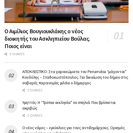
Ο Αιμίλιος Βουγιουκλάκης ο νέος
διοικητής του Ασκληπιείου Βούλας.
Ποιος είναι
0 SHARES
ΑΠΟΚΛΕΙΣΤΙΚΟ: Στα χαρακώματα του Penarrubia “μάχονται”
Κονδύλης – Σταθοκωστόπουλος. Για δικαίωση του δήμου στις
σοβαρές παρανομίες μιλάει ο δήμαρχος
0 SHARES
Υμηττός: Η “Τρύπια εκκλησία” σε σπηλιά. Που βρίσκεται
ακριβώς
0 SHARES
Ο νέος νόμος – εγκύκλιος για τους αντιδημάρχους. Ορισμός