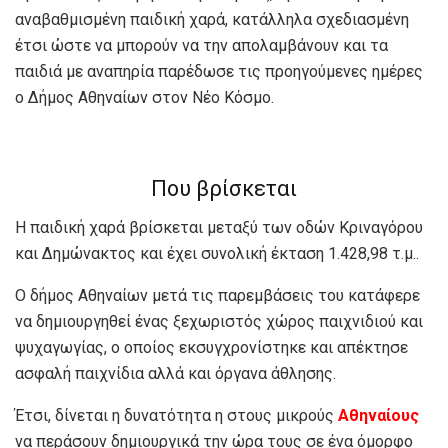
αναβαθμισμένη παιδική χαρά, κατάλληλα σχεδιασμένη
έτσι ώστε να μπορούν να την απολαμβάνουν και τα
παιδιά με αναπηρία παρέδωσε τις προηγούμενες ημέρες
ο Δήμος Αθηναίων στον Νέο Κόσμο.
Που βρίσκεται
Η παιδική χαρά βρίσκεται μεταξύ των οδών Κριναγόρου
και Δημώνακτος και έχει συνολική έκταση 1.428,98 τ.μ..
Ο δήμος Αθηναίων μετά τις παρεμβάσεις του κατάφερε
να δημιουργηθεί ένας ξεχωριστός χώρος παιχνιδιού και
ψυχαγωγίας, ο οποίος εκσυγχρονίστηκε και απέκτησε
ασφαλή παιχνίδια αλλά και όργανα άθλησης.
Έτσι, δίνεται η δυνατότητα η στους μικρούς
Αθηναίους
να περάσουν δημιουργικά την ώρα τους σε ένα όμορφο