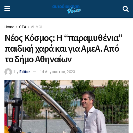
Home
ΟΤΑ
ΔΗΜΟΙ
Νέος Κόσμος: Η “παραμυθένια”
παιδική χαρά και για ΑμεΑ. Από
το δήμο Αθηναίων
by
Editor
14 Αυγούστου, 2023