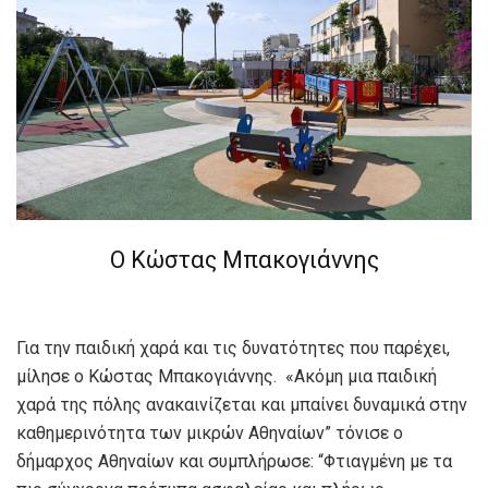
Ο Κώστας Μπακογιάννης
Για την παιδική χαρά και τις δυνατότητες που παρέχει,
μίλησε ο Κώστας Μπακογιάννης. «Ακόμη μια παιδική
χαρά της πόλης ανακαινίζεται και μπαίνει δυναμικά στην
καθημερινότητα των μικρών Αθηναίων” τόνισε ο
δήμαρχος Αθηναίων και συμπλήρωσε: “Φτιαγμένη με τα