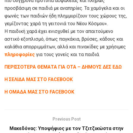
πιο σύγχρονα πρότυπα ασφαλείας και πλήρως
προσβάσιμη σε παιδιά με αναπηρίες. Τα χαμόγελα και οι
φωνές των παιδιών ήδη πλημμυρίζουν τους χώρους της,
γεμίζοντας χαρά τη γειτονιά του Νέου Κόσμου».
Η παιδική χαρά έχει ενισχυθεί με τον απαιτούμενο
αστικό εξοπλισμό, όπως παγκάκια, βρύσες, κάδους και
καλάθια απορριμμάτων, αλλά και πινακίδες με χρήσιμες
πληροφορίες
για τους γονείς και τα παιδιά.
ΠΕΡΙΣΣΟΤΕΡΑ ΘΕΜΑΤΑ ΓΙΑ ΟΤΑ – ΔΗΜΟΥΣ ΔΕΣ ΕΔΩ
Η ΣΕΛΙΔΑ ΜΑΣ ΣΤΟ FACEBOOK
Η ΟΜΑΔΑ ΜΑΣ ΣΤΟ FACEBOOK
Previous Post
Μακεδόνας: Υποψήφιος με τον Τζιτζικώστα στην