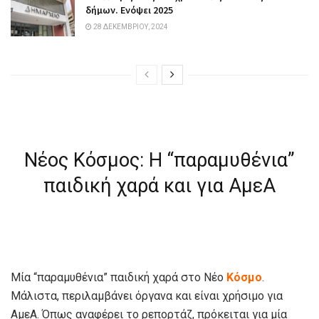
δήμων. Ενόψει 2025
28 ΔΕΚΕΜΒΡΊΟΥ, 2024
Νέος Κόσμος: Η “παραμυθένια”
παιδική χαρά και για ΑμεΑ
Μία “παραμυθένια” παιδική χαρά στο Νέο
Κόσμο
.
Μάλιστα, περιλαμβάνει όργανα και είναι χρήσιμο για
ΑμεΑ. Όπως αναφέρει το ρεπορτάζ, πρόκειται για μία