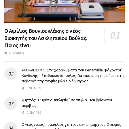
Ο Αιμίλιος Βουγιουκλάκης ο νέος
διοικητής του Ασκληπιείου Βούλας.
Ποιος είναι
0 SHARES
ΑΠΟΚΛΕΙΣΤΙΚΟ: Στα χαρακώματα του Penarrubia “μάχονται”
Κονδύλης – Σταθοκωστόπουλος. Για δικαίωση του δήμου στις
σοβαρές παρανομίες μιλάει ο δήμαρχος
0 SHARES
Υμηττός: Η “Τρύπια εκκλησία” σε σπηλιά. Που βρίσκεται
ακριβώς
0 SHARES
Ο νέος νόμος – εγκύκλιος για τους αντιδημάρχους. Ορισμός