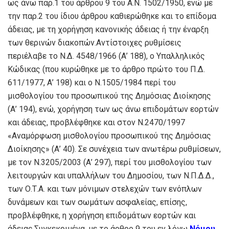
ως άνω παρ.1 του άρθρου 9 του Α.Ν. 1502/1950, ενώ με
την παρ.2 του ίδιου άρθρου καθιερώθηκε και το επίδομα
άδειας, με τη χορήγηση κανονικής άδειας ή την έναρξη
των θερινών διακοπών.Αντίστοιχες ρυθμίσεις
περιέλαβε το Ν.Δ. 4548/1966 (Α’ 188), ο Υπαλληλικός
Κώδικας (που κυρώθηκε με το άρθρο πρώτο του Π.Δ.
611/1977, Α’ 198) και ο Ν.1505/1984 περί του
μισθολογίου του προσωπικού της Δημόσιας Διοίκησης
(Α’ 194), ενώ, χορήγηση των ως άνω επιδομάτων εορτών
και άδειας, προβλέφθηκε και στον Ν.2470/1997
«Αναμόρφωση μισθολογίου προσωπικού της Δημόσιας
Διοίκησης» (Α’ 40). Σε συνέχεια των ανωτέρω ρυθμίσεων,
με τον Ν.3205/2003 (Α’ 297), περί του μισθολογίου των
λειτουργών και υπαλλήλων του Δημοσίου, των Ν.Π.Δ.Δ.,
των Ο.Τ.Α. και των μόνιμων στελεχών των ενόπλων
δυνάμεων και των σωμάτων ασφαλείας, επίσης,
προβλέφθηκε, η χορήγηση επιδομάτων εορτών και
άδειας.Συγκεκριμένα, με το άρθρο 9 του εν λόγω
Νόμου