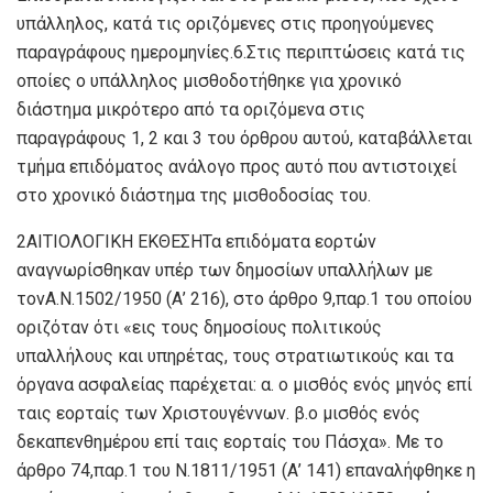
υπάλληλος, κατά τις οριζόμενες στις προηγούμενες
παραγράφους ημερομηνίες.6.Στις περιπτώσεις κατά τις
οποίες ο υπάλληλος μισθοδοτήθηκε για χρονικό
διάστημα μικρότερο από τα οριζόμενα στις
παραγράφους 1, 2 και 3 του όρθρου αυτού, καταβάλλεται
τμήμα επιδόματος ανάλογο προς αυτό που αντιστοιχεί
στο χρονικό διάστημα της μισθοδοσίας του.
2ΑΙΤΙΟΛΟΓΙΚΗ ΕΚΘΕΣΗΤα επιδόματα εορτών
αναγνωρίσθηκαν υπέρ των δημοσίων υπαλλήλων με
τονΑ.Ν.1502/1950 (Α’ 216), στο άρθρο 9,παρ.1 του οποίου
οριζόταν ότι «εις τους δημοσίους πολιτικούς
υπαλλήλους και υπηρέτας, τους στρατιωτικούς και τα
όργανα ασφαλείας παρέχεται: α. ο μισθός ενός μηνός επί
ταις εορταίς των Χριστουγέννων. β.ο μισθός ενός
δεκαπενθημέρου επί ταις εορταίς του Πάσχα». Με το
άρθρο 74,παρ.1 του Ν.1811/1951 (Α’ 141) επαναλήφθηκε η