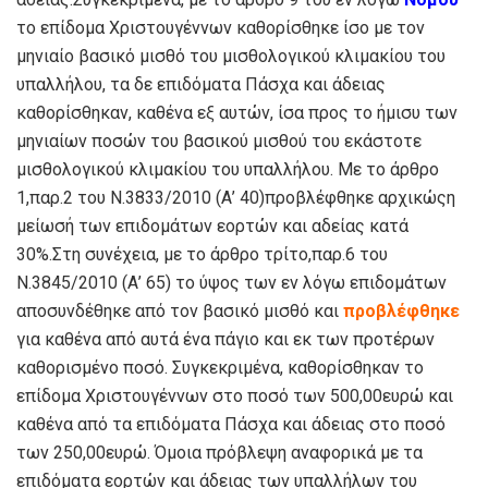
το επίδομα Χριστουγέννων καθορίσθηκε ίσο με τον
μηνιαίο βασικό μισθό του μισθολογικού κλιμακίου του
υπαλλήλου, τα δε επιδόματα Πάσχα και άδειας
καθορίσθηκαν, καθένα εξ αυτών, ίσα προς το ήμισυ των
μηνιαίων ποσών του βασικού μισθού του εκάστοτε
μισθολογικού κλιμακίου του υπαλλήλου. Με το άρθρο
1,παρ.2 του Ν.3833/2010 (Α’ 40)προβλέφθηκε αρχικώςη
μείωσή των επιδομάτων εορτών και αδείας κατά
30%.Στη συνέχεια, με το άρθρο τρίτο,παρ.6 του
Ν.3845/2010 (Α’ 65) το ύψος των εν λόγω επιδομάτων
αποσυνδέθηκε από τον βασικό μισθό και
προβλέφθηκε
για καθένα από αυτά ένα πάγιο και εκ των προτέρων
καθορισμένο ποσό. Συγκεκριμένα, καθορίσθηκαν το
επίδομα Χριστουγέννων στο ποσό των 500,00ευρώ και
καθένα από τα επιδόματα Πάσχα και άδειας στο ποσό
των 250,00ευρώ. Όμοια πρόβλεψη αναφορικά με τα
επιδόματα εορτών και άδειας των υπαλλήλων του