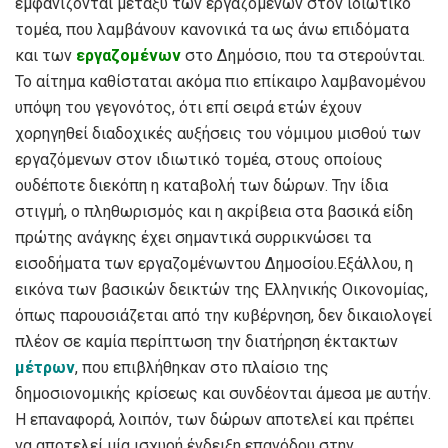
εμφανίζονται μεταξύ των εργαζομένων στον ιδιωτικό
τομέα, που λαμβάνουν κανονικά τα ως άνω επιδόματα
και των
εργαζομένων
στο Δημόσιο, που τα στερούνται.
Το αίτημα καθίσταται ακόμα πιο επίκαιρο λαμβανομένου
υπόψη του γεγονότος, ότι επί σειρά ετών έχουν
χορηγηθεί διαδοχικές αυξήσεις του νόμιμου μισθού των
εργαζόμενων στον ιδιωτικό τομέα, στους οποίους
ουδέποτε διεκόπη η καταβολή των δώρων. Την ίδια
στιγμή, ο πληθωρισμός και η ακρίβεια στα βασικά είδη
πρώτης ανάγκης έχει σημαντικά συρρικνώσει τα
εισοδήματα των εργαζομένωντου Δημοσίου.Εξάλλου, η
εικόνα των βασικών δεικτών της Ελληνικής Οικονομίας,
όπως παρουσιάζεται από την κυβέρνηση, δεν δικαιολογεί
πλέον σε καμία περίπτωση την διατήρηση έκτακτων
μέτρων
, που επιβλήθηκαν στο πλαίσιο της
δημοσιονομικής κρίσεως και συνδέονται άμεσα με αυτήν.
Η επαναφορά, λοιπόν, των δώρων αποτελεί και πρέπει
να αποτελεί μία ισχυρή ένδειξη επανόδου στην