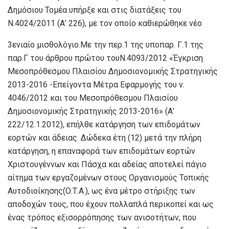
Δημόσιου Τομέα υπήρξε και στις διατάξεις του
Ν.4024/2011 (Α’ 226), με τον οποίο καθιερώθηκε νέο
3ενιαίο μισθολόγιο.Με την περ.1 της υποπαρ. Γ.1 της
παρ.Γ του άρθρου πρώτου τουΝ.4093/2012 «Έγκριση
Μεσοπρόθεσμου Πλαισίου Δημοσιονομικής Στρατηγικής
2013-2016 -Επείγοντα Μέτρα Εφαρμογής του ν.
4046/2012 και του Μεσοπρόθεσμου Πλαισίου
Δημοσιονομικής Στρατηγικής 2013-2016» (Α’
222/12.1.2012), επήλθε κατάργηση των επιδομάτων
εορτών και άδειας. Δώδεκα έτη (12) μετά την πλήρη
κατάργηση, η επαναφορά των επιδομάτων εορτών
Χριστουγέννων και Πάσχα και αδείας αποτελεί πάγιο
αίτημα των εργαζομένων στους Οργανισμούς Τοπικής
Αυτοδιοίκησης(Ο.Τ.Α.), ως ένα μέτρο στήριξης των
αποδοχών τους, που έχουν πολλαπλά περικοπεί και ως
ένας τρόπος εξισορρόπησης των ανισοτήτων, που