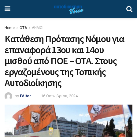
Home
ΟΤΑ
ΔΗΜΟΙ
Κατάθεση Πρότασης Νόμου για
επαναφορά 13ου και 14ου
μισθού από ΠΟΕ – ΟΤΑ. Στους
εργαζομένους της Τοπικής
Αυτοδιοίκησης
by
Editor
16 Οκτωβρίου, 2024