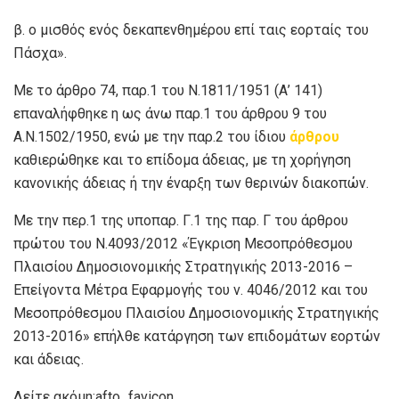
β. ο μισθός ενός δεκαπενθημέρου επί ταις εορταίς του
Πάσχα».
Με το άρθρο 74, παρ.1 του Ν.1811/1951 (Α’ 141)
επαναλήφθηκε η ως άνω παρ.1 του άρθρου 9 του
Α.Ν.1502/1950, ενώ με την παρ.2 του ίδιου
άρθρου
καθιερώθηκε και το επίδομα άδειας, με τη χορήγηση
κανονικής άδειας ή την έναρξη των θερινών διακοπών.
Με την περ.1 της υποπαρ. Γ.1 της παρ. Γ του άρθρου
πρώτου του Ν.4093/2012 «Έγκριση Μεσοπρόθεσμου
Πλαισίου Δημοσιονομικής Στρατηγικής 2013-2016 –
Επείγοντα Μέτρα Εφαρμογής του ν. 4046/2012 και του
Μεσοπρόθεσμου Πλαισίου Δημοσιονομικής Στρατηγικής
2013-2016» επήλθε κατάργηση των επιδομάτων εορτών
και άδειας.
Δείτε ακόμη:afto_favicon