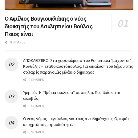
Ο Αιμίλιος Βουγιουκλάκης ο νέος
διοικητής του Ασκληπιείου Βούλας.
Ποιος είναι
0 SHARES
ΑΠΟΚΛΕΙΣΤΙΚΟ: Στα χαρακώματα του Penarrubia “μάχονται”
Κονδύλης – Σταθοκωστόπουλος. Για δικαίωση του δήμου στις
σοβαρές παρανομίες μιλάει ο δήμαρχος
0 SHARES
Υμηττός: Η “Τρύπια εκκλησία” σε σπηλιά. Που βρίσκεται
ακριβώς
0 SHARES
Ο νέος νόμος – εγκύκλιος για τους αντιδημάρχους. Ορισμός
υποχρεώσεις, αρμοδιότητες
0 SHARES