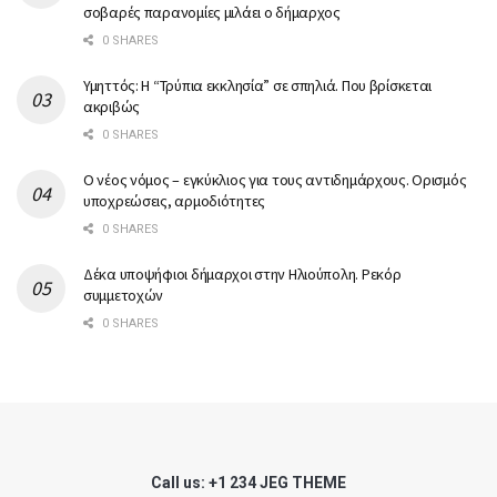
σοβαρές παρανομίες μιλάει ο δήμαρχος
0 SHARES
Υμηττός: Η “Τρύπια εκκλησία” σε σπηλιά. Που βρίσκεται
ακριβώς
0 SHARES
Ο νέος νόμος – εγκύκλιος για τους αντιδημάρχους. Ορισμός
υποχρεώσεις, αρμοδιότητες
0 SHARES
Δέκα υποψήφιοι δήμαρχοι στην Ηλιούπολη. Ρεκόρ
συμμετοχών
0 SHARES
Call us: +1 234 JEG THEME