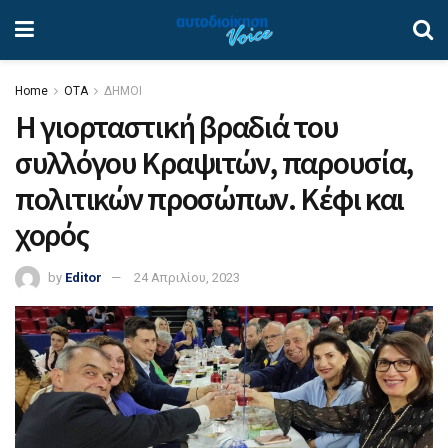
Home
ΟΤΑ
ΔΗΜΟΙ
Η γιορταστική βραδιά του
συλλόγου Κραψιτών, παρουσία,
πολιτικών προσώπων. Κέφι και
χορός
by
Editor
24 Απριλίου, 2023