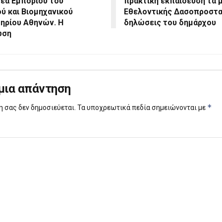
έα Εμπορίου του
πρακτική εκπαίδευση τα 
ύ και Βιομηχανικού
Εθελοντικής Δασοπροστασ
ηρίου Αθηνών. Η
δηλώσεις του δημάρχου
ωση
μια απάντηση
*
η σας δεν δημοσιεύεται.
Τα υποχρεωτικά πεδία σημειώνονται με