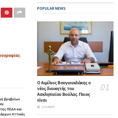
POPULAR NEWS
νογραφίας.
Ο Αιμίλιος Βουγιουκλάκης ο
νέος διοικητής του
Ασκληπιείου Βούλας. Ποιος
μή βραβείων
είναι
 Με
0 SHARES
της ΠΕΔΑ και
άρχων Αττικής