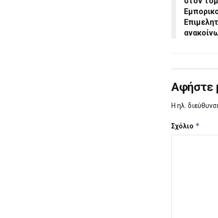
στον τομ
Εμπορικο
Επιμελητ
ανακοίν
Αφήστε 
Η ηλ. διεύθυνσ
*
Σχόλιο