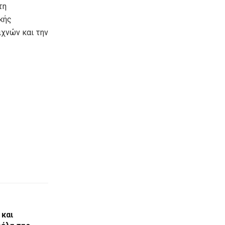
τη
κής
ιχνών και την
 και