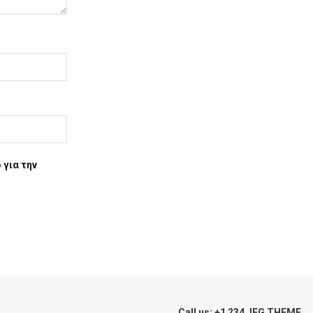
 για την
Call us: +1 234 JEG THEME