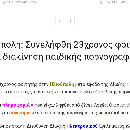
13 ΙΑΝΟΥΑΡΊΟΥ, 2025
17 ΔΕΚΕΜΒΡΊΟΥ, 
πολη: Συνελήφθη 23χρονος φο
α διακίνηση παιδικής πορνογραφ
3χρονος φοιτητής στην
Ηλιούπολη
μετά έφοδο της Δίωξης 
το σπίτι του, για κατοχή και διακίνηση υλικού παιδικής πορ
ι
πληροφοριών
που είχαν ληφθεί από ξένες Αρχές. Ο φοιτητ
 για
διακίνηση
υλικού παιδικής πορνογραφίας μέσω διαδικτύ
ίνησε όταν η Διεύθυνση Δίωξης
Ηλεκτρονικού
Εγκλήματος έ