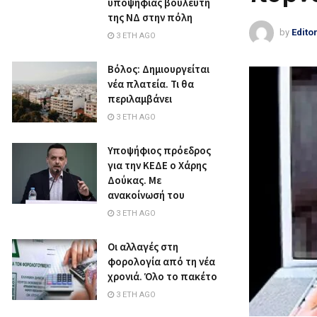
υποψήφιας βουλευτή
της ΝΔ στην πόλη
by
Edito
3 ΈΤΗ AGO
Βόλος: Δημιουργείται
νέα πλατεία. Τι θα
περιλαμβάνει
3 ΈΤΗ AGO
Υποψήφιος πρόεδρος
για την ΚΕΔΕ ο Χάρης
Δούκας. Με
ανακοίνωσή του
3 ΈΤΗ AGO
Οι αλλαγές στη
φορολογία από τη νέα
χρονιά. Όλο το πακέτο
3 ΈΤΗ AGO