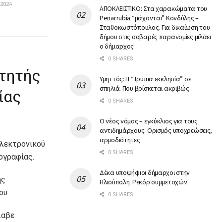
2024
ΑΠΟΚΛΕΙΣΤΙΚΟ: Στα χαρακώματα του
Penarrubia “μάχονται” Κονδύλης –
Σταθοκωστόπουλος. Για δικαίωση του
δήμου στις σοβαρές παρανομίες μιλάει
ο δήμαρχος
0 SHARES
ιτητής
Υμηττός: Η “Τρύπια εκκλησία” σε
σπηλιά. Που βρίσκεται ακριβώς
ίας
0 SHARES
Ο νέος νόμος – εγκύκλιος για τους
αντιδημάρχους. Ορισμός υποχρεώσεις,
αρμοδιότητες
Ηλεκτρονικού
0 SHARES
νογραφίας.
Δέκα υποψήφιοι δήμαρχοι στην
ής
Ηλιούπολη. Ρεκόρ συμμετοχών
ου.
0 SHARES
λαβε