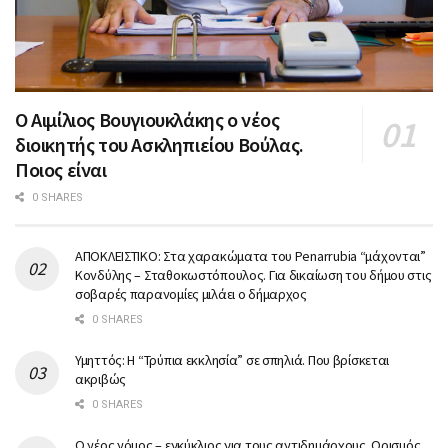
Ο Αιμίλιος Βουγιουκλάκης ο νέος
διοικητής του Ασκληπιείου Βούλας.
Ποιος είναι
0 SHARES
ΑΠΟΚΛΕΙΣΤΙΚΟ: Στα χαρακώματα του Penarrubia “μάχονται”
Κονδύλης – Σταθοκωστόπουλος. Για δικαίωση του δήμου στις
σοβαρές παρανομίες μιλάει ο δήμαρχος
0 SHARES
Υμηττός: Η “Τρύπια εκκλησία” σε σπηλιά. Που βρίσκεται
ακριβώς
0 SHARES
Ο νέος νόμος – εγκύκλιος για τους αντιδημάρχους. Ορισμός