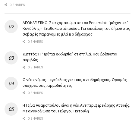
0 SHARES
ΑΠΟΚΛΕΙΣΤΙΚΟ: Στα χαρακώματα του Penarrubia “μάχονται”
Κονδύλης – Σταθοκωστόπουλος. Για δικαίωση του δήμου στις
σοβαρές παρανομίες μιλάει ο δήμαρχος
0 SHARES
Υμηττός: Η “Τρύπια εκκλησία” σε σπηλιά. Που βρίσκεται
ακριβώς
0 SHARES
Ο νέος νόμος – εγκύκλιος για τους αντιδημάρχους. Ορισμός
υποχρεώσεις, αρμοδιότητες
0 SHARES
Η Τζίνα Αδαμοπούλου είναι η νέα Αντιπεριφερειάρχης Αττικής.
Με ανακοίνωση του Γιώργου Πατούλη
0 SHARES