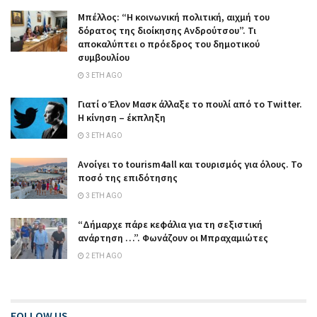
Μπέλλος: “Η κοινωνική πολιτική, αιχμή του
δόρατος της διοίκησης Ανδρούτσου”. Τι
αποκαλύπτει ο πρόεδρος του δημοτικού
συμβουλίου
3 ΈΤΗ AGO
Γιατί ο Έλον Μασκ άλλαξε το πουλί από το Twitter.
Η κίνηση – έκπληξη
3 ΈΤΗ AGO
Ανοίγει το tourism4all και τουρισμός για όλους. Το
ποσό της επιδότησης
3 ΈΤΗ AGO
“Δήμαρχε πάρε κεφάλια για τη σεξιστική
ανάρτηση …”. Φωνάζουν οι Μπραχαμιώτες
2 ΈΤΗ AGO
FOLLOW US