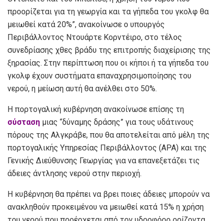
προορίζεται για τη γεωργία και τα γήπεδα του γκολφ θα
μειωθεί κατά 20%”, ανακοίνωσε ο υπουργός
Περιβάλλοντος Ντουάρτε Κορντέιρο, στο τέλος
συνεδρίασης χθες βράδυ της επιτροπής διαχείρισης της
ξηρασίας. Στην περίπτωση που οι κήποι ή τα γήπεδα του
γκολφ έχουν συστήματα επαναχρησιμοποίησης του
νερού, η μείωση αυτή θα ανέλθει στο 50%.
Η πορτογαλική κυβέρνηση ανακοίνωσε επίσης τη
σύσταση
μιας “δύναμης δράσης” για τους υδάτινους
πόρους της Αλγκράβε, που θα αποτελείται από μέλη της
πορτογαλικής Υπηρεσίας Περιβάλλοντος (APA) και της
Γενικής Διεύθυνσης Γεωργίας για να επανεξετάζει τις
άδειες άντλησης νερού στην περιοχή.
Η κυβέρνηση θα πρέπει να βρει ποιες άδειες μπορούν να
ανακληθούν προκειμένου να μειωθεί κατά 15% η χρήση
του νερού που προέρχεται από τον υδροφόρο ορίζοντα,